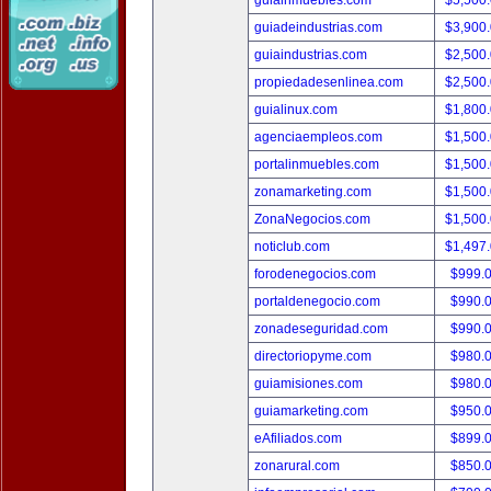
guiainmuebles.com
$5,500
guiadeindustrias.com
$3,900
guiaindustrias.com
$2,500
propiedadesenlinea.com
$2,500
guialinux.com
$1,800
agenciaempleos.com
$1,500
portalinmuebles.com
$1,500
zonamarketing.com
$1,500
ZonaNegocios.com
$1,500
noticlub.com
$1,497
forodenegocios.com
$999.
portaldenegocio.com
$990.
zonadeseguridad.com
$990.
directoriopyme.com
$980.
guiamisiones.com
$980.
guiamarketing.com
$950.
eAfiliados.com
$899.
zonarural.com
$850.