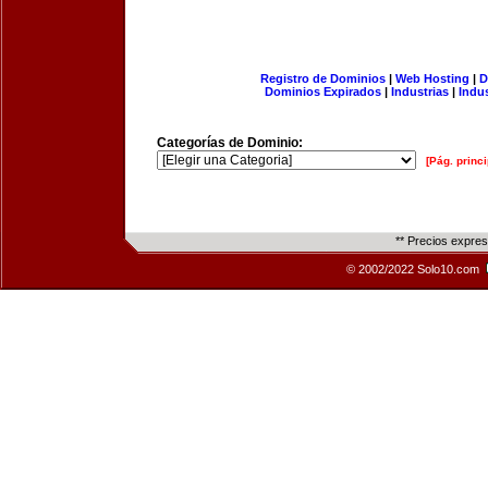
Registro de Dominios
|
Web Hosting
|
D
Dominios Expirados
|
Industrias
|
Indu
Categorías de Dominio:
[Pág. princi
** Precios expre
© 2002/2022 Solo10.com