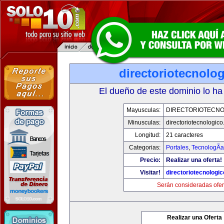
directoriotecnolo
El dueño de este dominio lo ha
Mayusculas:
DIRECTORIOTECNO
Minusculas:
directoriotecnologic
Longitud:
21 caracteres
Categorias:
Portales
,
TecnologÃ­a
Precio:
Realizar una oferta!
Visitar!
directoriotecnologi
Serán consideradas ofer
Realizar una Oferta