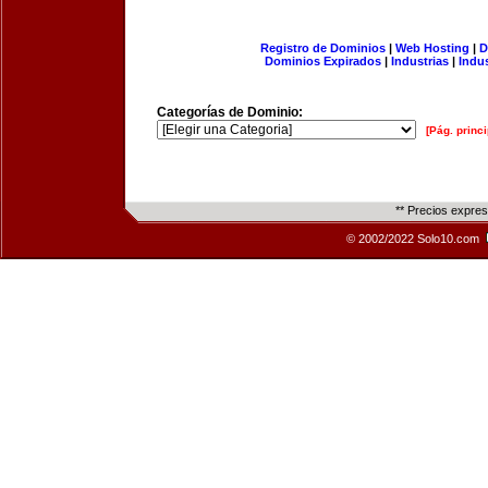
Registro de Dominios
|
Web Hosting
|
D
Dominios Expirados
|
Industrias
|
Indu
Categorías de Dominio:
[Pág. princi
** Precios expre
© 2002/2022 Solo10.com