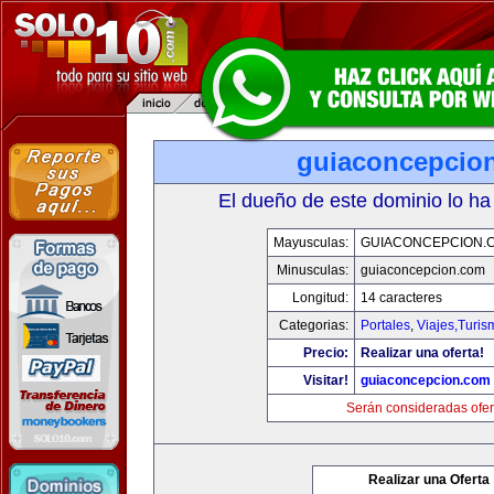
guiaconcepcio
El dueño de este dominio lo ha
Mayusculas:
GUIACONCEPCION.
Minusculas:
guiaconcepcion.com
Longitud:
14 caracteres
Categorias:
Portales
,
Viajes,Turi
Precio:
Realizar una oferta!
Visitar!
guiaconcepcion.com
Serán consideradas ofer
Realizar una Oferta