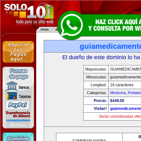
guiamedicament
El dueño de este dominio lo ha
Mayusculas:
GUIAMEDICAME
Minusculas:
guiamedicamento
Longitud:
16 caracteres
Categorias:
Medicina
,
Portale
Precio:
$449.00
Visitar!
guiamedicament
Serán consideradas ofer
R