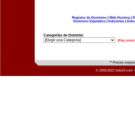
Registro de Dominios
|
Web Hosting
|
D
Dominios Expirados
|
Industrias
|
Indu
Categorías de Dominio:
[Pág. princi
** Precios expre
© 2002/2022 Solo10.com