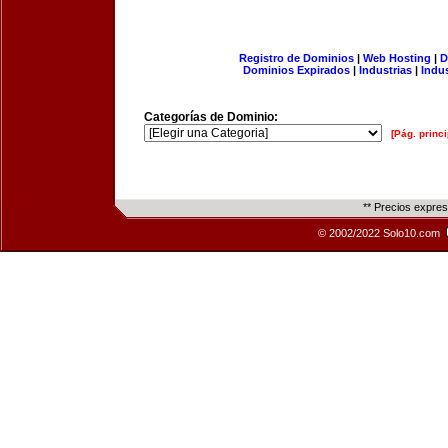
Registro de Dominios
|
Web Hosting
|
D
Dominios Expirados
|
Industrias
|
Indu
Categorías de Dominio:
[Pág. princi
** Precios expre
© 2002/2022 Solo10.com