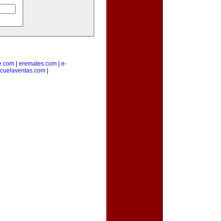
e.com
|
eremates.com
|
e-
cuelaventas.com
|