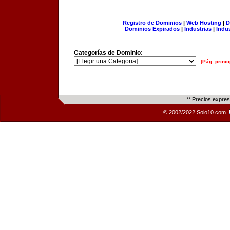
Registro de Dominios
|
Web Hosting
|
D
Dominios Expirados
|
Industrias
|
Indu
Categorías de Dominio:
[Pág. princi
** Precios expre
© 2002/2022 Solo10.com