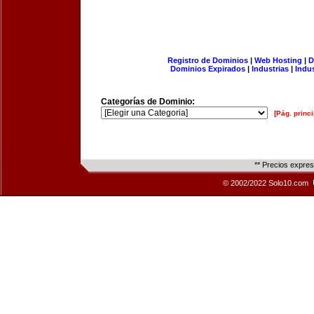
Registro de Dominios
|
Web Hosting
|
D
Dominios Expirados
|
Industrias
|
Indu
Categorías de Dominio:
[Pág. princi
** Precios expre
© 2002/2022 Solo10.com