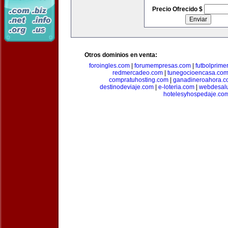
Precio Ofrecido $
Otros dominios en venta:
foroingles.com
|
forumempresas.com
|
futbolprime
redmercadeo.com
|
tunegocioencasa.co
compratuhosting.com
|
ganadineroahora.c
destinodeviaje.com
|
e-loteria.com
|
webdesal
hotelesyhospedaje.co