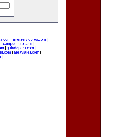
ra.com
|
interservidores.com
|
m
|
campodetiro.com
|
om
|
guiadeperu.com
|
ud.com
|
areaviajes.com
|
m
|