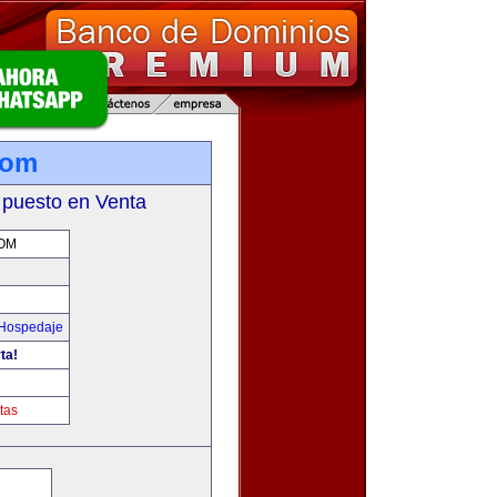
com
 puesto en Venta
OM
 Hospedaje
ta!
tas