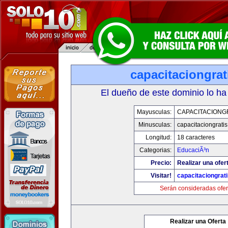
capacitaciongra
El dueño de este dominio lo ha
Mayusculas:
CAPACITACIONG
Minusculas:
capacitaciongrati
Longitud:
18 caracteres
Categorias:
EducaciÃ³n
Precio:
Realizar una ofer
Visitar!
capacitaciongrat
Serán consideradas ofer
Realizar una Oferta