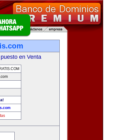
tis.com
 puesto en Venta
RATIS.COM
s.com
ta!
is.com
tas