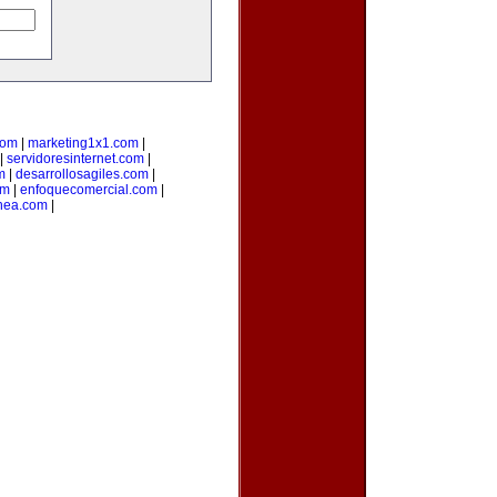
com
|
marketing1x1.com
|
|
servidoresinternet.com
|
m
|
desarrollosagiles.com
|
om
|
enfoquecomercial.com
|
inea.com
|