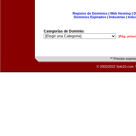
Registro de Dominios
|
Web Hosting
|
D
Dominios Expirados
|
Industrias
|
Indu
Categorías de Dominio:
[Pág. princi
** Precios expre
© 2002/2022 Solo10.com