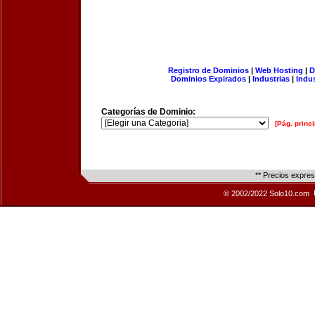
Registro de Dominios
|
Web Hosting
|
D
Dominios Expirados
|
Industrias
|
Indu
Categorías de Dominio:
[Pág. princi
** Precios expre
© 2002/2022 Solo10.com