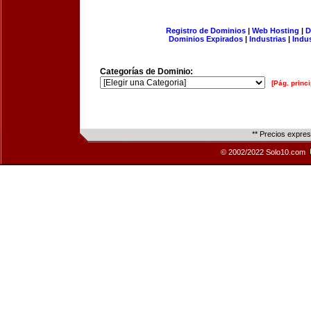
Registro de Dominios
|
Web Hosting
|
D
Dominios Expirados
|
Industrias
|
Indu
Categorías de Dominio:
[Pág. princi
** Precios expre
© 2002/2022 Solo10.com