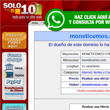
moneticemos
El dueño de este dominio lo ha
Mayusculas:
MONETICEMOS.CO
Minusculas:
moneticemos.com
Longitud:
11 caracteres
Categorias:
Internet
,
Ventas y Co
Precio:
Realizar una oferta!
Visitar!
moneticemos.com
Serán consideradas ofer
Realizar una Oferta