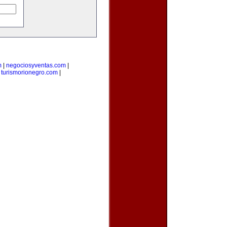
m
|
negociosyventas.com
|
|
turismorionegro.com
|