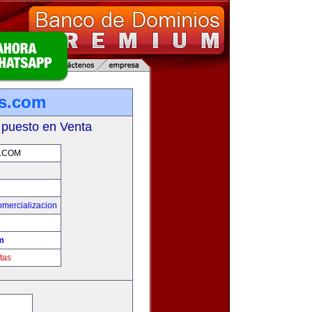
as.com
 puesto en Venta
.COM
omercializacion
m
tas