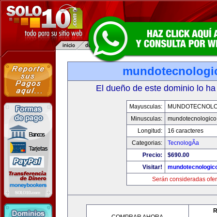
mundotecnologi
El dueño de este dominio lo ha
Mayusculas:
MUNDOTECNOLO
Minusculas:
mundotecnologico
Longitud:
16 caracteres
Categorias:
TecnologÃ­a
Precio:
$690.00
Visitar!
mundotecnologic
Serán consideradas ofer
R