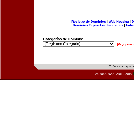
Registro de Dominios
|
Web Hosting
|
D
Dominios Expirados
|
Industrias
|
Indu
Categorías de Dominio:
[Pág. princi
** Precios expre
© 2002/2022 Solo10.com