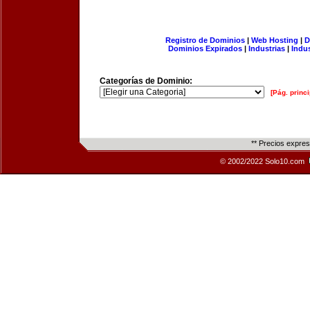
Registro de Dominios
|
Web Hosting
|
D
Dominios Expirados
|
Industrias
|
Indu
Categorías de Dominio:
[Pág. princi
** Precios expre
© 2002/2022 Solo10.com