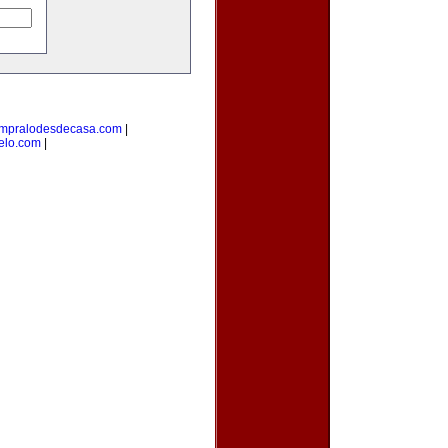
mpralodesdecasa.com
|
elo.com
|