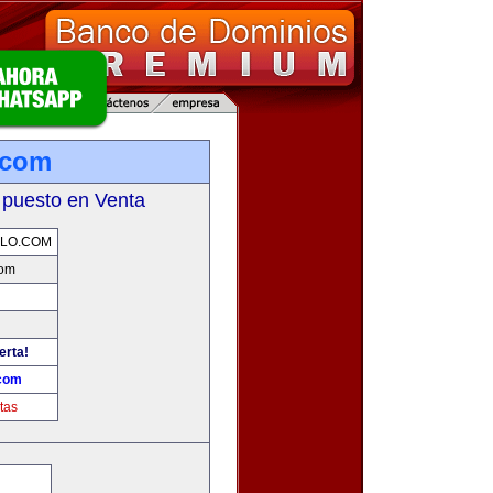
.com
 puesto en Venta
LO.COM
com
erta!
.com
tas