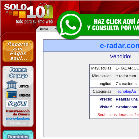
e-radar.co
Vendido!
Mayusculas:
E-RADAR.C
Minusculas:
e-radar.com
Longitud:
7 caracteres
Categorias:
TecnologÃ­a
Precio:
Realizar una 
Visitar!
e-radar.com
Serán consideradas ofer