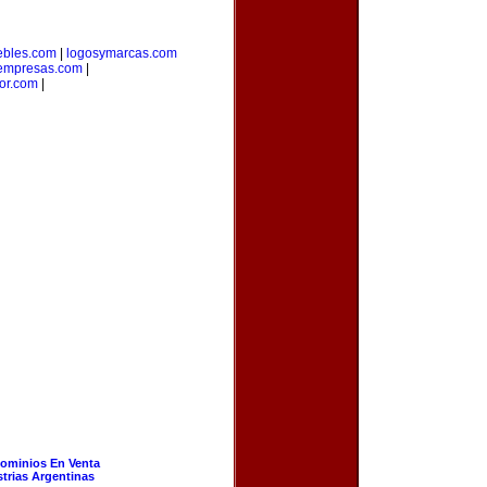
bles.com
|
logosymarcas.com
empresas.com
|
or.com
|
ominios En Venta
strias Argentinas