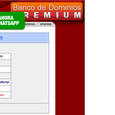
m
OM
oferta!
tas