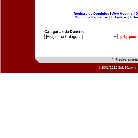
Registro de Dominios
|
Web Hosting
|
D
Dominios Expirados
|
Industrias
|
Indu
Categorías de Dominio:
[Pág. princi
** Precios expre
© 2002/2022 Solo10.com