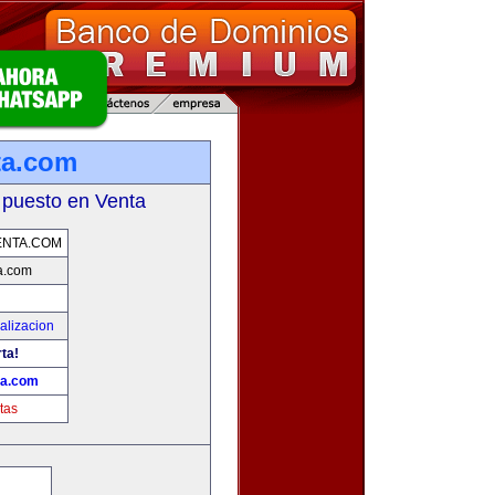
ta.com
 puesto en Venta
ENTA.COM
a.com
alizacion
rta!
ta.com
tas