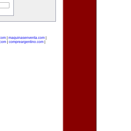
.com
|
maquinasenventa.com
|
.com
|
compreargentino.com
|