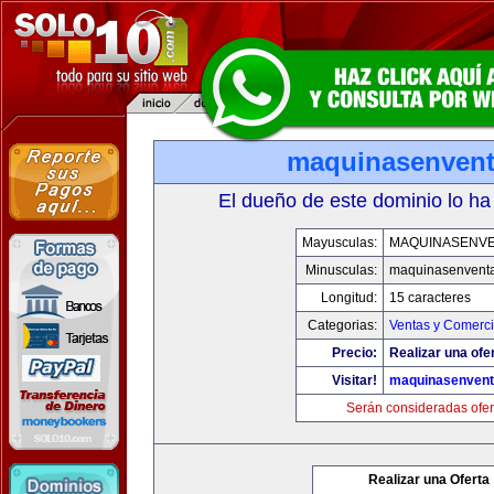
maquinasenven
El dueño de este dominio lo ha
Mayusculas:
MAQUINASENV
Minusculas:
maquinasenvent
Longitud:
15 caracteres
Categorias:
Ventas y Comerci
Precio:
Realizar una ofe
Visitar!
maquinasenven
Serán consideradas ofer
Realizar una Oferta