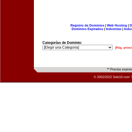
Registro de Dominios
|
Web Hosting
|
D
Dominios Expirados
|
Industrias
|
Indu
Categorías de Dominio:
[Pág. princi
** Precios expre
© 2002/2022 Solo10.com