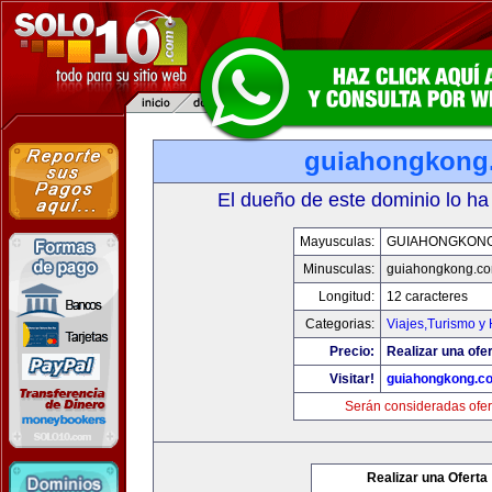
guiahongkong
El dueño de este dominio lo ha
Mayusculas:
GUIAHONGKON
Minusculas:
guiahongkong.c
Longitud:
12 caracteres
Categorias:
Viajes,Turismo y
Precio:
Realizar una ofer
Visitar!
guiahongkong.c
Serán consideradas ofer
Realizar una Oferta