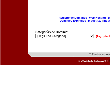
Registro de Dominios
|
Web Hosting
|
D
Dominios Expirados
|
Industrias
|
Indu
Categorías de Dominio:
[Pág. princi
** Precios expre
© 2002/2022 Solo10.com