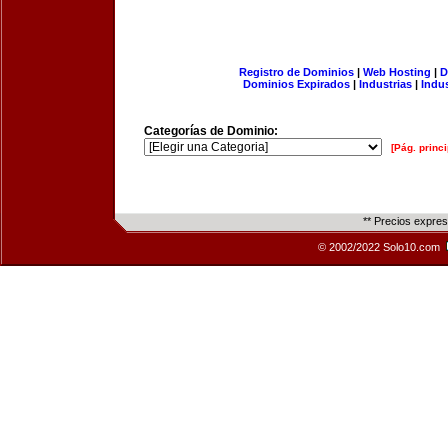
Registro de Dominios
|
Web Hosting
|
D
Dominios Expirados
|
Industrias
|
Indu
Categorías de Dominio:
[Pág. princi
** Precios expre
© 2002/2022 Solo10.com