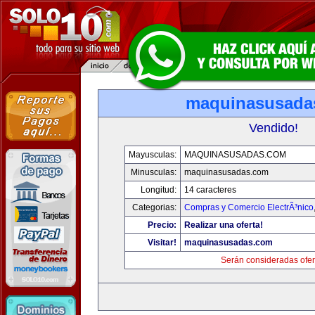
maquinasusada
Vendido!
Mayusculas:
MAQUINASUSADAS.COM
Minusculas:
maquinasusadas.com
Longitud:
14 caracteres
Categorias:
Compras y Comercio ElectrÃ³nico
Precio:
Realizar una oferta!
Visitar!
maquinasusadas.com
Serán consideradas ofer