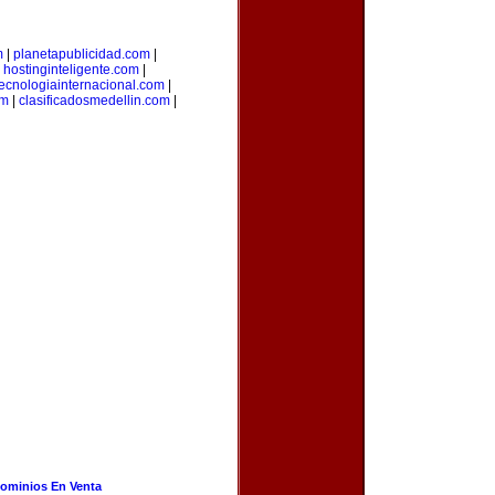
m
|
planetapublicidad.com
|
|
hostinginteligente.com
|
tecnologiainternacional.com
|
om
|
clasificadosmedellin.com
|
ominios En Venta