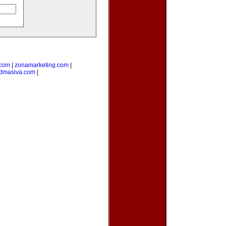
.com
|
zonamarketing.com
|
admasiva.com
|