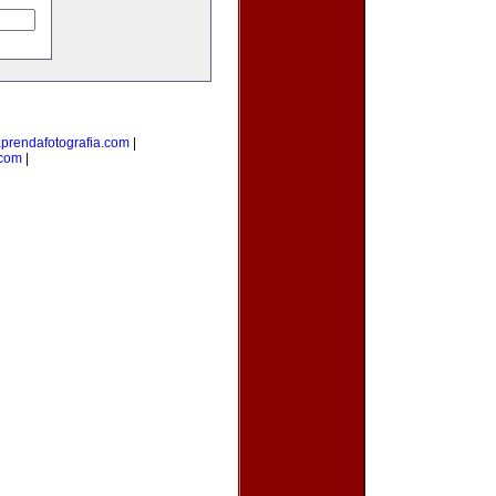
prendafotografia.com
|
.com
|