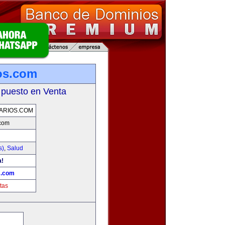
ios.com
 puesto en Venta
ARIOS.COM
.com
s)
,
Salud
a!
s.com
tas