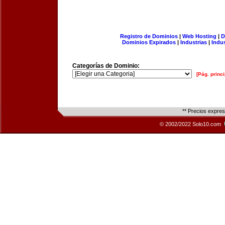
Registro de Dominios
|
Web Hosting
|
D
Dominios Expirados
|
Industrias
|
Indu
Categorías de Dominio:
[Pág. princi
** Precios expre
© 2002/2022 Solo10.com