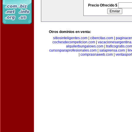
Precio Ofrecido $
Otros dominios en venta:
sitiosinteligentes.com
|
cibercitas.com
|
paginacen
cochesdecompeticion.com
|
vacacionesargentina
alquilerbungalows.com
|
traficogratis.co
cursosparaprofesionales.com
|
salaprensa.com
|
li
|
comprasnaweb.com
|
ventaspo