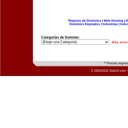
Registro de Dominios
|
Web Hosting
|
D
Dominios Expirados
|
Industrias
|
Indu
Categorías de Dominio:
[Pág. princi
** Precios expre
© 2002/2022 Solo10.com