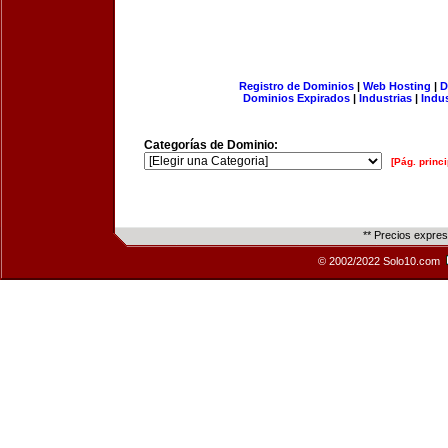
Registro de Dominios
|
Web Hosting
|
D
Dominios Expirados
|
Industrias
|
Indu
Categorías de Dominio:
[Pág. princi
** Precios expre
© 2002/2022 Solo10.com