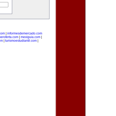
com
|
informesdemercado.com
beroferta.com
|
mexiguia.com
|
om
|
turismoestudiantil.com
|