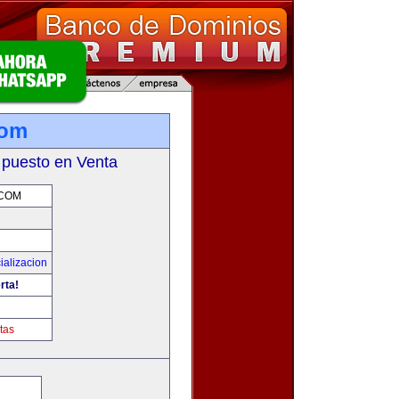
com
 puesto en Venta
.COM
ializacion
rta!
tas