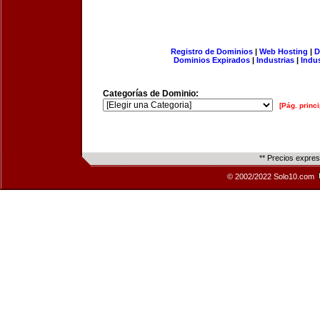
Registro de Dominios
|
Web Hosting
|
D
Dominios Expirados
|
Industrias
|
Indu
Categorías de Dominio:
[Pág. princi
** Precios expre
© 2002/2022 Solo10.com