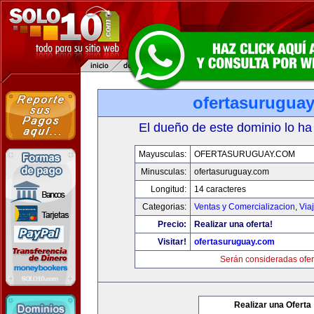
ofertasurugua
El dueño de este dominio lo ha
Mayusculas:
OFERTASURUGUAY.COM
Minusculas:
ofertasuruguay.com
Longitud:
14 caracteres
Categorias:
Ventas y Comercializacion
,
Via
Precio:
Realizar una oferta!
Visitar!
ofertasuruguay.com
Serán consideradas ofer
Realizar una Oferta