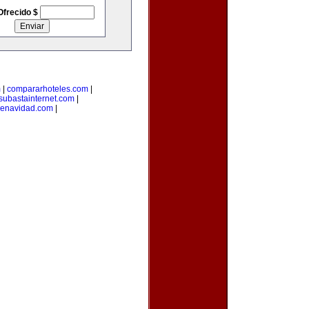
Ofrecido $
m
|
compararhoteles.com
|
subastainternet.com
|
denavidad.com
|