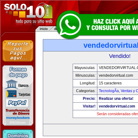
vendedorvirtua
Vendido!
Mayusculas:
VENDEDORVIRTUAL
Minusculas:
vendedorvirtual.com
Longitud:
15 caracteres
Categorias:
TecnologÃ­a
,
Ventas y 
Precio:
Realizar una oferta!
Visitar!
vendedorvirtual.com
Serán consideradas ofer