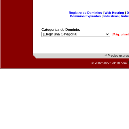
Registro de Dominios
|
Web Hosting
|
D
Dominios Expirados
|
Industrias
|
Indu
Categorías de Dominio:
[Pág. princi
** Precios expre
© 2002/2022 Solo10.com