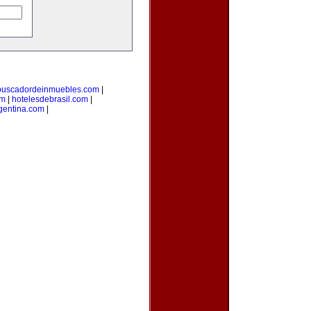
buscadordeinmuebles.com
|
om
|
hotelesdebrasil.com
|
gentina.com
|