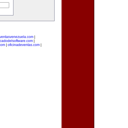
ventasvenezuela.com
|
cadodelsoftware.com
|
com
|
oficinadeventas.com
|