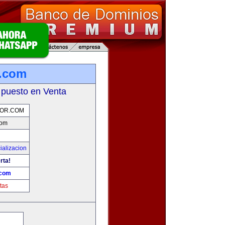
r.com
 puesto en Venta
OR.COM
com
ializacion
rta!
.com
tas