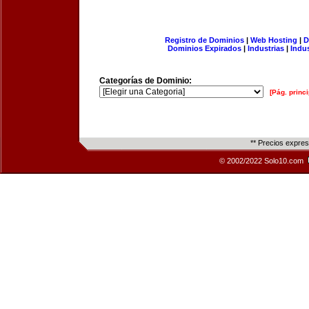
Registro de Dominios
|
Web Hosting
|
D
Dominios Expirados
|
Industrias
|
Indu
Categorías de Dominio:
[Pág. princi
** Precios expre
© 2002/2022 Solo10.com