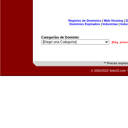
Registro de Dominios
|
Web Hosting
|
D
Dominios Expirados
|
Industrias
|
Indu
Categorías de Dominio:
[Pág. princi
** Precios expre
© 2002/2022 Solo10.com