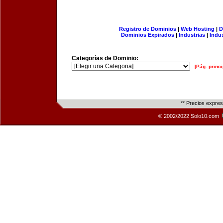
Registro de Dominios
|
Web Hosting
|
D
Dominios Expirados
|
Industrias
|
Indu
Categorías de Dominio:
[Pág. princi
** Precios expre
© 2002/2022 Solo10.com