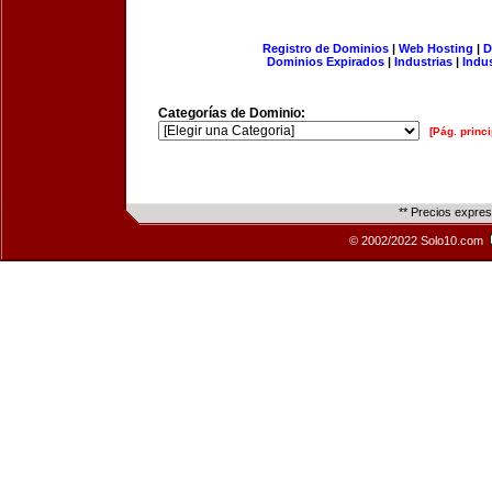
Registro de Dominios
|
Web Hosting
|
D
Dominios Expirados
|
Industrias
|
Indu
Categorías de Dominio:
[Pág. princi
** Precios expre
© 2002/2022 Solo10.com