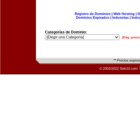
Registro de Dominios
|
Web Hosting
|
D
Dominios Expirados
|
Industrias
|
Indu
Categorías de Dominio:
[Pág. princi
** Precios expre
© 2002/2022 Solo10.com