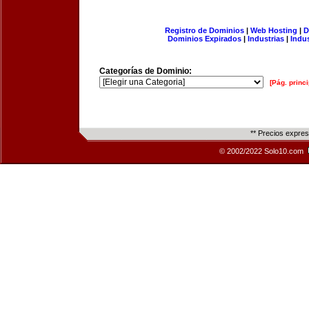
Registro de Dominios
|
Web Hosting
|
D
Dominios Expirados
|
Industrias
|
Indu
Categorías de Dominio:
[Pág. princi
** Precios expre
© 2002/2022 Solo10.com