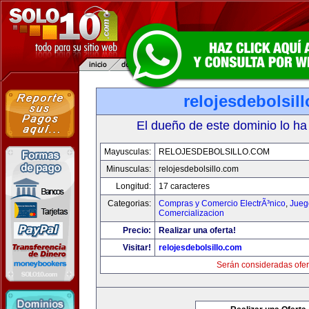
relojesdebolsil
El dueño de este dominio lo ha
Mayusculas:
RELOJESDEBOLSILLO.COM
Minusculas:
relojesdebolsillo.com
Longitud:
17 caracteres
Categorias:
Compras y Comercio ElectrÃ³nico
,
Jueg
Comercializacion
Precio:
Realizar una oferta!
Visitar!
relojesdebolsillo.com
Serán consideradas ofer