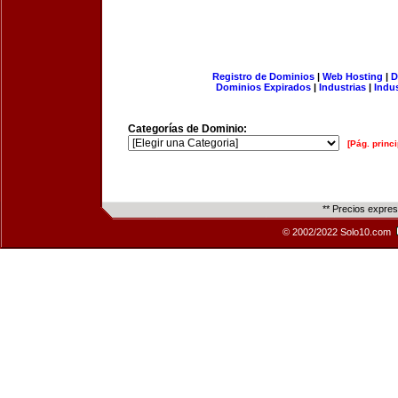
Registro de Dominios
|
Web Hosting
|
D
Dominios Expirados
|
Industrias
|
Indu
Categorías de Dominio:
[Pág. princi
** Precios expre
© 2002/2022 Solo10.com