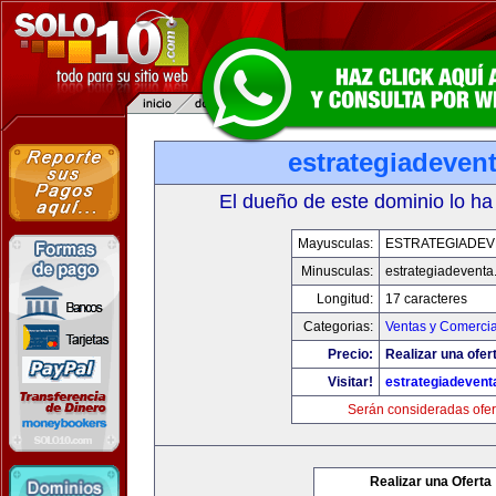
estrategiadeven
El dueño de este dominio lo ha
Mayusculas:
ESTRATEGIADEV
Minusculas:
estrategiadevent
Longitud:
17 caracteres
Categorias:
Ventas y Comercia
Precio:
Realizar una ofer
Visitar!
estrategiadeven
Serán consideradas ofer
Realizar una Oferta