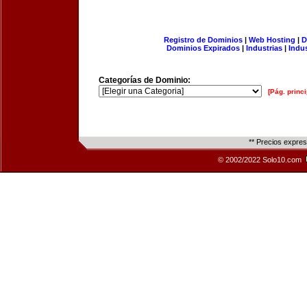
Registro de Dominios
|
Web Hosting
|
D
Dominios Expirados
|
Industrias
|
Indu
Categorías de Dominio:
[Pág. princi
** Precios expre
© 2002/2022 Solo10.com