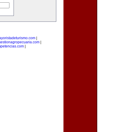
yoristadeturismo.com
|
gestionagropecuaria.com
|
petencias.com
|