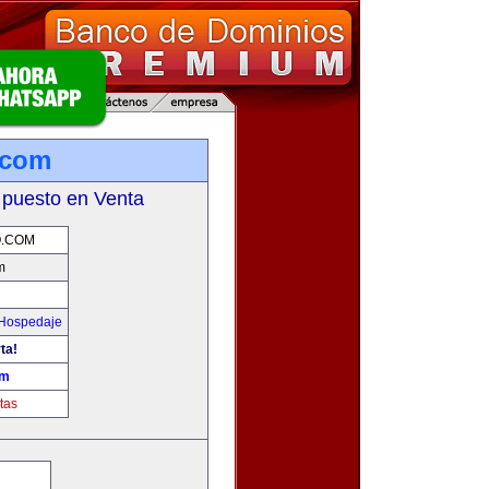
.com
 puesto en Venta
O.COM
m
 Hospedaje
ta!
om
tas