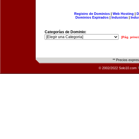
Registro de Dominios
|
Web Hosting
|
D
Dominios Expirados
|
Industrias
|
Indu
Categorías de Dominio:
[Pág. princi
** Precios expre
© 2002/2022 Solo10.com