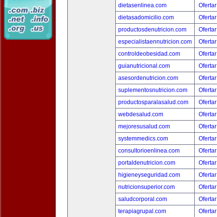
dietasenlinea.com
Ofertar
dietasadomicilio.com
Ofertar
productosdenutricion.com
Ofertar
especialistaennutricion.com
Ofertar
controldeobesidad.com
Ofertar
guianutricional.com
Ofertar
asesordenutricion.com
Ofertar
suplementosnutricion.com
Ofertar
productosparalasalud.com
Ofertar
webdesalud.com
Ofertar
mejoresusalud.com
Ofertar
systemmedics.com
Ofertar
consultorioenlinea.com
Ofertar
portaldenutricion.com
Ofertar
higieneyseguridad.com
Ofertar
nutricionsuperior.com
Ofertar
saludcorporal.com
Ofertar
terapiagrupal.com
Ofertar