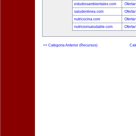
estudiosambientales.com
Ofertar
saludenlinea.com
Ofertar
nutricocina.com
Ofertar
nutricionsaludable.com
Ofertar
<< Categoria Anterior (Recursos)
Cat