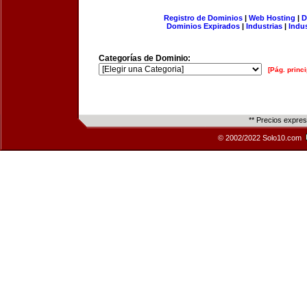
Registro de Dominios
|
Web Hosting
|
D
Dominios Expirados
|
Industrias
|
Indu
Categorías de Dominio:
[Pág. princi
** Precios expre
© 2002/2022 Solo10.com