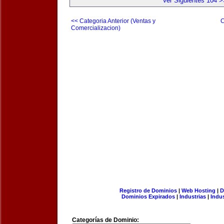
Ver Siguientes 104 >
<< Categoria Anterior (Ventas y
C
Comercializacion)
Registro de Dominios
|
Web Hosting
|
D
Dominios Expirados
|
Industrias
|
Indu
Categorías de Dominio: