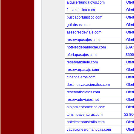
alquilerbungalows.com
Ofer
fincaturistica.com
Ofer
buscadorturistico.com
Ofer
guiabsas.com
Ofer
asesoresdeviaje.com
Ofer
reservapasajes.com
Ofer
hotelesdebariloche.com
$397
ofertapasajes.com
$600
reservarbillete.com
Ofer
reservarpasaje.com
Ofer
ciberviajeros.com
Ofer
destinosvacacionales.com
Ofer
reservarboletos.com
Ofer
reservadeviajes.net
Ofer
alojamientomexico.com
Ofer
turismoaventuras.com
$2,80
hotelesenaustralia.com
Ofer
vacacionesromanticas.com
Ofer