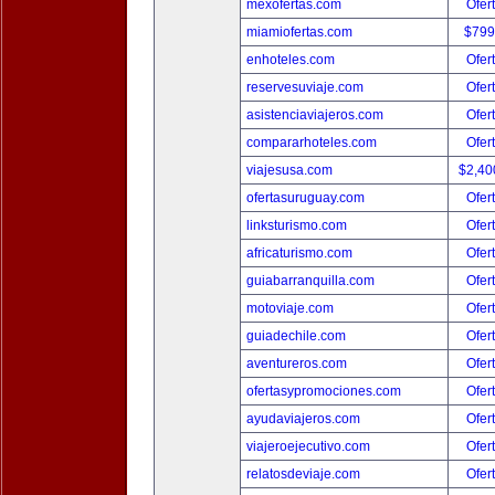
mexofertas.com
Ofer
miamiofertas.com
$799
enhoteles.com
Ofer
reservesuviaje.com
Ofer
asistenciaviajeros.com
Ofer
compararhoteles.com
Ofer
viajesusa.com
$2,40
ofertasuruguay.com
Ofer
linksturismo.com
Ofer
africaturismo.com
Ofer
guiabarranquilla.com
Ofer
motoviaje.com
Ofer
guiadechile.com
Ofer
aventureros.com
Ofer
ofertasypromociones.com
Ofer
ayudaviajeros.com
Ofer
viajeroejecutivo.com
Ofer
relatosdeviaje.com
Ofer